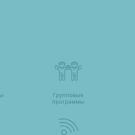
ры
Групповые
программы