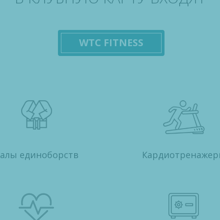
WTC FITNESS
алы единоборств
Кардиотренаже